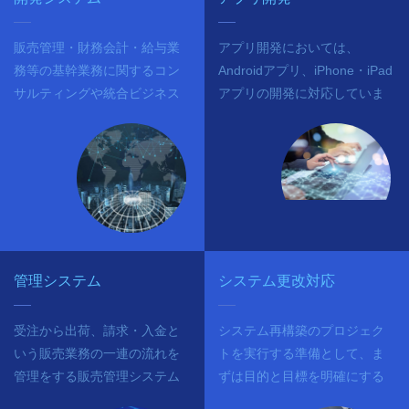
販売管理・財務会計・給与業
アプリ開発においては、
務等の基幹業務に関するコン
Androidアプリ、iPhone・iPad
サルティングや統合ビジネス
アプリの開発に対応していま
アプリケーションシステムの
す。
構築を行い導入・運用保守を
行っています。
管理システム
システム更改対応
受注から出荷、請求・入金と
システム再構築のプロジェク
いう販売業務の一連の流れを
トを実行する準備として、ま
管理をする販売管理システム
ずは目的と目標を明確にする
です
ことが大切だと思います。