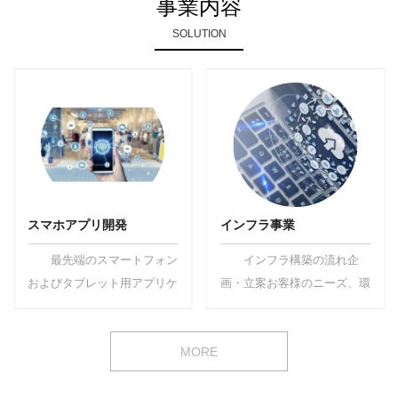
事業内容
SOLUTION
スマホアプリ開発
インフラ事業
最先端のスマートフォン
インフラ構築の流れ企
およびタブレット用アプリケ
画・立案お客様のニーズ、環
ーション開発サービスを提供
境に合わせて、小規模から大
しています。私たちは、ユ
規模システムまで豊富な経験
MORE
ー...
を...