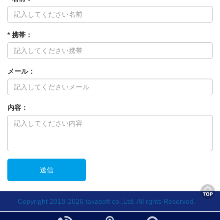
* 携帯：
メール：
内容：
Copyright 2018-2026 takasoft co.,Ltd. All rghts Reserved.