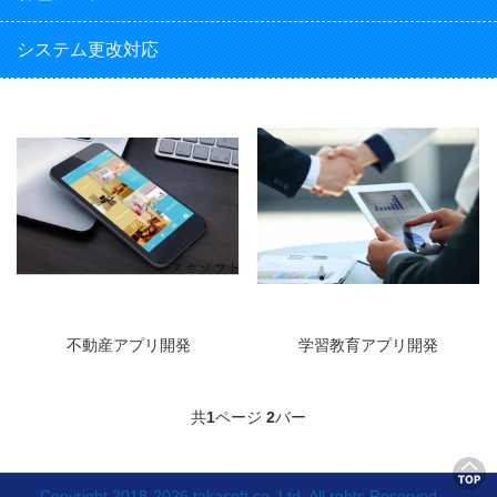
システム更改対応
不動産アプリ開発
学習教育アプリ開発
共
1
ページ
2
バー
Copyright 2018-2026 takasoft co.,Ltd. All rghts Reserved.