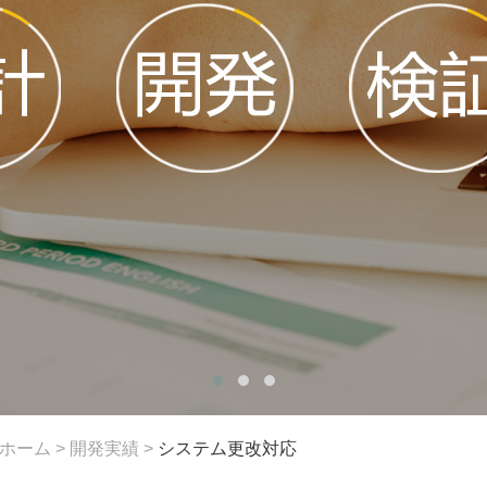
ホーム
>
開発実績
>
システム更改対応