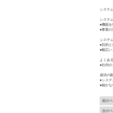
システ
システ
●機能
●事業
システ
●目的
●幅広
よくあ
●社内
成功の
●シス
●細かな
前のペ
次のペ