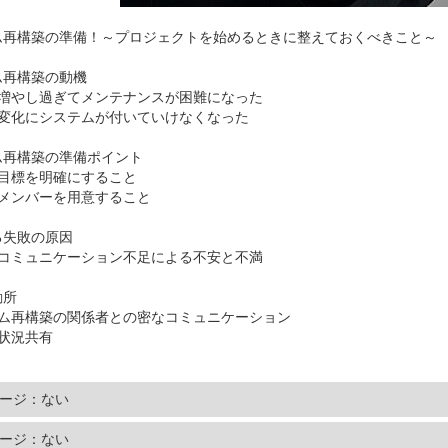
ム再構築の準備！～プロジェクトを始めるときに整えておくべきこと～
ム再構築の動機
を増やし過ぎてメンテナンスが困難になった
の変化にシステムが付いていけなくなった
ム再構築の準備ポイント
と目標を明確にすること
いメンバーを用意すること
る失敗の原因
のコミュニケーション不足による不安と不満
勘所
テム再構築の関係者との密なコミュニケーション
状況共有
ージ：ない
ージ：ない